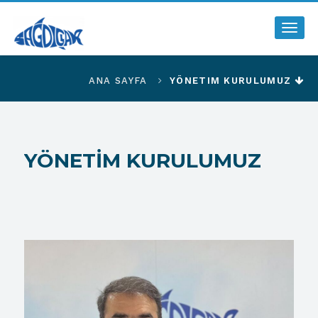
Togg
navig
ANA SAYFA
YÖNETIM KURULUMUZ
YÖNETİM KURULUMUZ